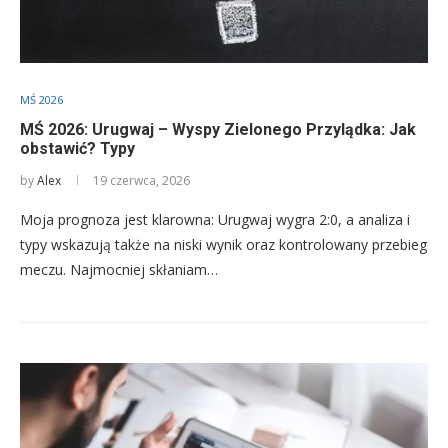
MŚ 2026
MŚ 2026: Urugwaj – Wyspy Zielonego Przylądka: Jak
obstawić? Typy
by
Alex
19 czerwca, 2026
Moja prognoza jest klarowna: Urugwaj wygra 2:0, a analiza i
typy wskazują także na niski wynik oraz kontrolowany przebieg
meczu. Najmocniej skłaniam…