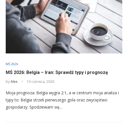
MŚ 2026
MŚ 2026: Belgia – Iran: Sprawdź typy i prognozę
by
Alex
19 czerwca, 2026
Moja prognoza: Belgia wygra 2:1, a w centrum moja analiza i
typy to: Belgia strzeli pierwszego gola oraz zwycięstwo
gospodarzy. Spodziewam się…