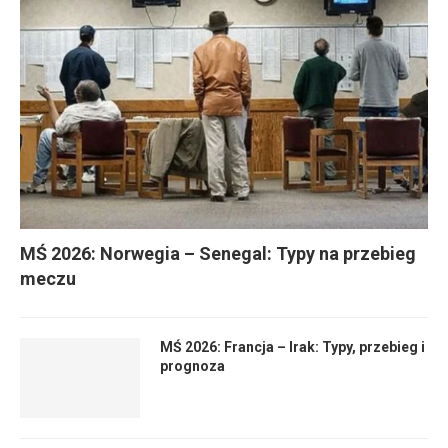
MŚ 2026: Norwegia – Senegal: Typy na przebieg
meczu
MŚ 2026: Francja – Irak: Typy, przebieg i
prognoza