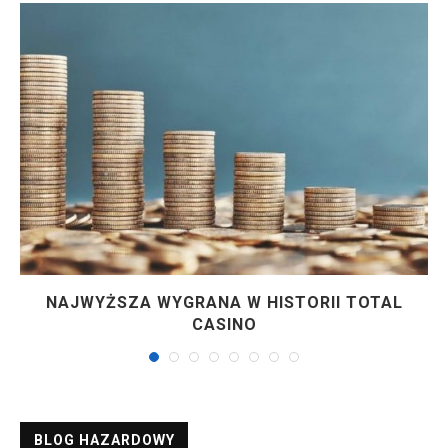
NAJWYŻSZA WYGRANA W HISTORII TOTAL
CASINO
BLOG HAZARDOWY