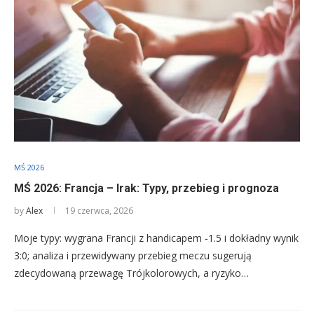
MŚ 2026
MŚ 2026: Francja – Irak: Typy, przebieg i prognoza
by
Alex
19 czerwca, 2026
Moje typy: wygrana Francji z handicapem -1.5 i dokładny wynik
3:0; analiza i przewidywany przebieg meczu sugerują
zdecydowaną przewagę Trójkolorowych, a ryzyko…