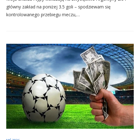
główny zakład na poniżej 3.5 goli – spodziewam się
kontrolowanego przebiegu meczu,…