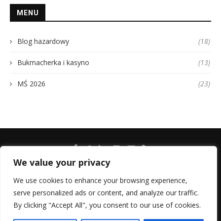
MENU
Blog hazardowy
(18)
Bukmacherka i kasyno
(13)
MŚ 2026
(23)
We value your privacy
We use cookies to enhance your browsing experience,
@2020 - All Right Reserved. Hazard związany jest z ryzykiem, a udział w
nielegalnych grach hazardowych jest niezgodny z polskim prawem.
serve personalized ads or content, and analyze our traffic.
Właścicielem i operatorem strony Totalcasino Totalizator Sportowy Sp.
By clicking "Accept All", you consent to our use of cookies.
z o.o. z siedzibą w Warszawie wpisana do rejestru przedsiębiorców
Krajowego Rejestru Sądowego prowadzonego przez Sąd Rejonowy dla