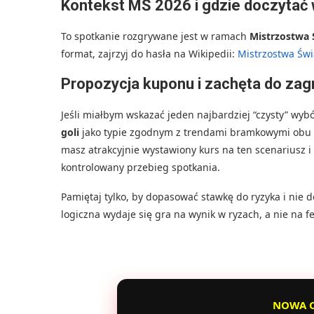
Kontekst MŚ 2026 i gdzie doczytać 
To spotkanie rozgrywane jest w ramach
Mistrzostwa 
format, zajrzyj do hasła na Wikipedii:
Mistrzostwa Świ
Propozycja kuponu i zachęta do zag
Jeśli miałbym wskazać jeden najbardziej “czysty” wy
goli
jako typie zgodnym z trendami bramkowymi obu 
masz atrakcyjnie wystawiony kurs na ten scenariusz
kontrolowany przebieg spotkania.
Pamiętaj tylko, by dopasować stawkę do ryzyka i nie 
logiczna wydaje się gra na wynik w ryzach, a nie na f
NOWA O