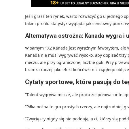
Jeśli grasz ten rynek, warto rozważyć go u jednego o
takim profilu statystyk wygląda jak sensowny punkt w
Alternatywa ostrożna: Kanada wygra i u
W samym 1X2 Kanada jest wyraźnym faworytem, ale w 
Kanada nie musi wygrywać wysoko, aby dopisać trzy p
meczu, ale przy ograniczonej liczbie goli. Przy prz
bramka raczej jako efekt końcówki niż ciągłego oblęże
Cytaty sportowe, które pasują do t
“Talent wygrywa mecze, ale praca zespołowa i intelig
“Piłka nożna to gra prostych rzeczy, ale najtrudniej gr
“Zwycięzcy nigdy się nie poddają, a ci, którzy się pod