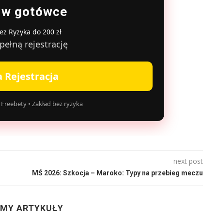
ł w gotówce
ez Ryzyka do 200 zł
 pełną rejestrację
 Rejestracja
 Freebety • Zakład bez ryzyka
next post
MŚ 2026: Szkocja – Maroko: Typy na przebieg meczu
MY ARTYKUŁY