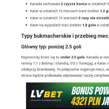
Kanada zachowała
2 czyste konta
w ostatnich 
Katar w ostatnich 10 meczach tracił średnio
1.3 g
Katar w ostatnich 10 starciach
5 razy nie strzeli
Katar na wyjazdach traci średnio
1.8 gola
w ostat
Typy bukmacherskie i przebieg mec
Główny typ: poniżej 2.5 goli
Najmocniej broni się tu
under 2.5 gola
. Kanada w os
remisy 1:1 z Bośnią i Irlandią, 0:0 z Tunezją), a Katar
zdobyczy bramkowej. To połączenie sugeruje mecz, w
strona będzie próbowała odpowiadać raczej cierpliw