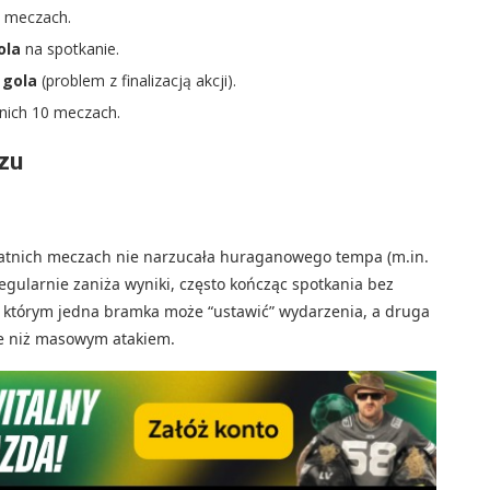
5 meczach.
ola
na spotkanie.
ł gola
(problem z finalizacją akcji).
nich 10 meczach.
zu
tatnich meczach nie narzucała huraganowego tempa (m.in.
 regularnie zaniża wyniki, często kończąc spotkania bez
 którym jedna bramka może “ustawić” wydarzenia, a druga
ie niż masowym atakiem.