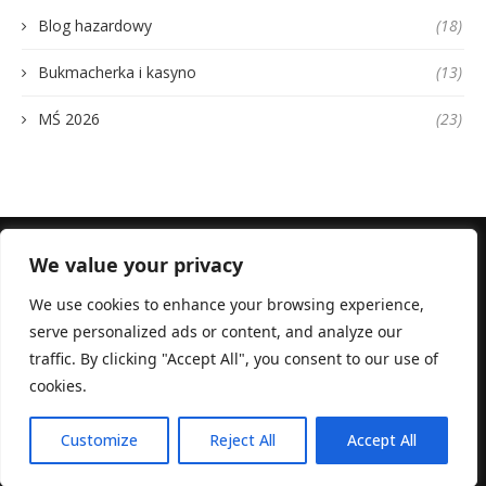
Blog hazardowy
(18)
Bukmacherka i kasyno
(13)
MŚ 2026
(23)
We value your privacy
We use cookies to enhance your browsing experience,
serve personalized ads or content, and analyze our
@2020 - All Right Reserved. Hazard związany jest z ryzykiem, a udział w
nielegalnych grach hazardowych jest niezgodny z polskim prawem.
traffic. By clicking "Accept All", you consent to our use of
Właścicielem i operatorem strony Totalcasino Totalizator Sportowy Sp. z
cookies.
o.o. z siedzibą w Warszawie wpisana do rejestru przedsiębiorców
Krajowego Rejestru Sądowego prowadzonego przez Sąd Rejonowy dla
m.st. Warszawy w Warszawie, Wydział XIV Gospodarczy Krajowego
Rejestru Sądowego, pod numerem KRS: 0000007411, wykonująca
Customize
Reject All
Accept All
monopol państwa w zakresie urządzania gier hazardowychonline.