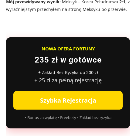
Mój przewidywany wynik:
Meksyk – Korea Południowa
2:1
, z
wyraźniejszym przechyłem na stronę Meksyku po przerwie.
NOWA OFERA FORTUNY
235 zł w gotówce
+ Zakład Bez Ryzyka do 200 zł
+ 25 zł za pełną rejestrację
Szybka Rejestracja
• Bonus za wpłatę • Freebety • Zakład bez ryzyka