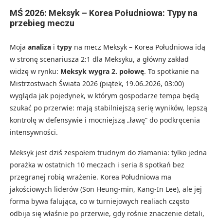
MŚ 2026: Meksyk – Korea Południowa: Typy na
przebieg meczu
Moja
analiza
i
typy
na mecz Meksyk – Korea Południowa idą
w stronę scenariusza 2:1 dla Meksyku, a główny zakład
widzę w rynku:
Meksyk wygra 2. połowę
. To spotkanie na
Mistrzostwach Świata 2026 (piątek, 19.06.2026, 03:00)
wygląda jak pojedynek, w którym gospodarze tempa będą
szukać po przerwie: mają stabilniejszą serię wyników, lepszą
kontrolę w defensywie i mocniejszą „ławę” do podkręcenia
intensywności.
Meksyk jest dziś zespołem trudnym do złamania: tylko jedna
porażka w ostatnich 10 meczach i seria 8 spotkań bez
przegranej robią wrażenie. Korea Południowa ma
jakościowych liderów (Son Heung-min, Kang-In Lee), ale jej
forma bywa falująca, co w turniejowych realiach często
odbija się właśnie po przerwie, gdy rośnie znaczenie detali,