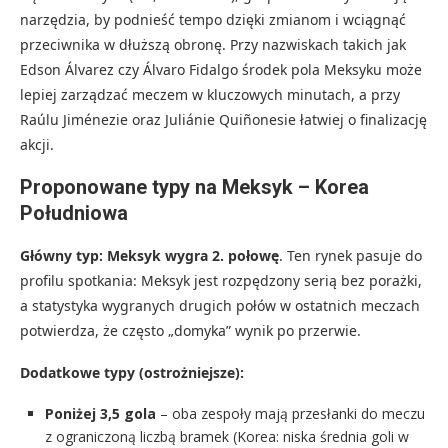
narzędzia, by podnieść tempo dzięki zmianom i wciągnąć
przeciwnika w dłuższą obronę. Przy nazwiskach takich jak
Edson Álvarez czy Álvaro Fidalgo środek pola Meksyku może
lepiej zarządzać meczem w kluczowych minutach, a przy
Raúlu Jiménezie oraz Juliánie Quiñonesie łatwiej o finalizację
akcji.
Proponowane typy na Meksyk – Korea
Południowa
Główny typ:
Meksyk wygra 2. połowę
. Ten rynek pasuje do
profilu spotkania: Meksyk jest rozpędzony serią bez porażki,
a statystyka wygranych drugich połów w ostatnich meczach
potwierdza, że często „domyka” wynik po przerwie.
Dodatkowe typy (ostrożniejsze):
Poniżej 3,5 gola
– oba zespoły mają przesłanki do meczu
z ograniczoną liczbą bramek (Korea: niska średnia goli w