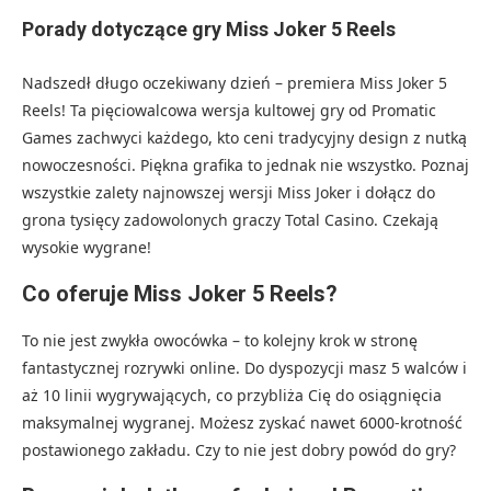
Porady dotyczące gry Miss Joker 5 Reels
Nadszedł długo oczekiwany dzień – premiera Miss Joker 5
Reels! Ta pięciowalcowa wersja kultowej gry od Promatic
Games zachwyci każdego, kto ceni tradycyjny design z nutką
nowoczesności. Piękna grafika to jednak nie wszystko. Poznaj
wszystkie zalety najnowszej wersji Miss Joker i dołącz do
grona tysięcy zadowolonych graczy Total Casino. Czekają
wysokie wygrane!
Co oferuje Miss Joker 5 Reels?
To nie jest zwykła owocówka – to kolejny krok w stronę
fantastycznej rozrywki online. Do dyspozycji masz 5 walców i
aż 10 linii wygrywających, co przybliża Cię do osiągnięcia
maksymalnej wygranej. Możesz zyskać nawet 6000-krotność
postawionego zakładu. Czy to nie jest dobry powód do gry?