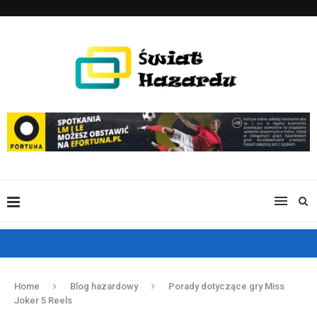
Home
Blog hazardowy
Porady dotyczące gry Miss
Joker 5 Reels