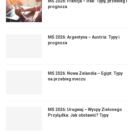
MŚ 2026: Francja – Irak: Typy, przebieg i
prognoza
MŚ 2026: Argentyna – Austria: Typy i
prognoza
MŚ 2026: Nowa Zelandia – Egipt: Typy
na przebieg meczu
MŚ 2026: Urugwaj – Wyspy Zielonego
Przylądka: Jak obstawić? Typy