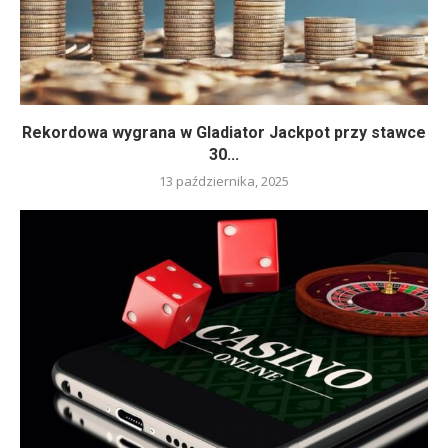
Rekordowa wygrana w Gladiator Jackpot przy stawce
30...
13 października, 2025