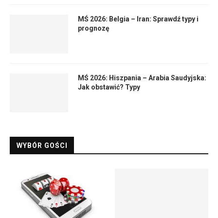
MŚ 2026: Belgia – Iran: Sprawdź typy i
prognozę
MŚ 2026: Hiszpania – Arabia Saudyjska:
Jak obstawić? Typy
WYBÓR GOŚCI