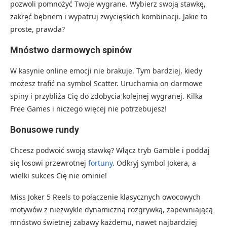
pozwoli pomnożyć Twoje wygrane. Wybierz swoją stawkę,
zakręć bębnem i wypatruj zwycięskich kombinacji. Jakie to
proste, prawda?
Mnóstwo darmowych spinów
W kasynie online emocji nie brakuje. Tym bardziej, kiedy
możesz trafić na symbol Scatter. Uruchamia on darmowe
spiny i przybliża Cię do zdobycia kolejnej wygranej. Kilka
Free Games i niczego więcej nie potrzebujesz!
Bonusowe rundy
Chcesz podwoić swoją stawkę? Włącz tryb Gamble i poddaj
się losowi przewrotnej
fortuny
. Odkryj symbol Jokera, a
wielki sukces Cię nie ominie!
Miss Joker 5 Reels to połączenie klasycznych owocowych
motywów z niezwykle dynamiczną rozgrywką, zapewniającą
mnóstwo świetnej zabawy każdemu, nawet najbardziej