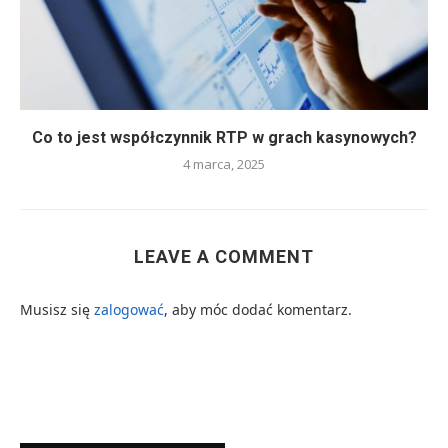
Co to jest współczynnik RTP w grach kasynowych?
4 marca, 2025
LEAVE A COMMENT
Musisz się
zalogować
, aby móc dodać komentarz.