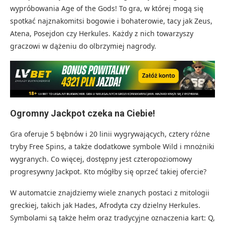
wypróbowania Age of the Gods! To gra, w której mogą się
spotkać najznakomitsi bogowie i bohaterowie, tacy jak Zeus,
Atena, Posejdon czy Herkules. Każdy z nich towarzyszy
graczowi w dążeniu do olbrzymiej nagrody.
Ogromny Jackpot czeka na Ciebie!
Gra oferuje 5 bębnów i 20 linii wygrywających, cztery różne
tryby Free Spins, a także dodatkowe symbole Wild i mnożniki
wygranych. Co więcej, dostępny jest czteropoziomowy
progresywny Jackpot. Kto mógłby się oprzeć takiej ofercie?
W automatcie znajdziemy wiele znanych postaci z mitologii
greckiej, takich jak Hades, Afrodyta czy dzielny Herkules.
Symbolami są także hełm oraz tradycyjne oznaczenia kart: Q,