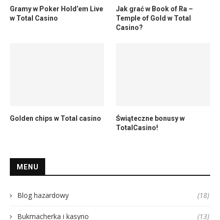
Gramy w Poker Hold’em Live
Jak grać w Book of Ra –
w Total Casino
Temple of Gold w Total
Casino?
Golden chips w Total casino
Świąteczne bonusy w
TotalCasino!
MENU
Blog hazardowy
(18)
Bukmacherka i kasyno
(13)