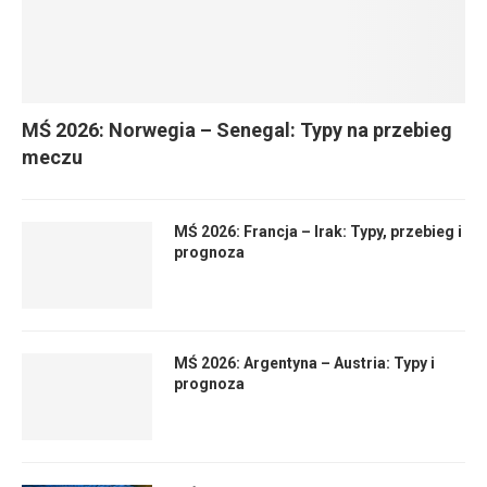
MŚ 2026: Norwegia – Senegal: Typy na przebieg
meczu
MŚ 2026: Francja – Irak: Typy, przebieg i
prognoza
MŚ 2026: Argentyna – Austria: Typy i
prognoza