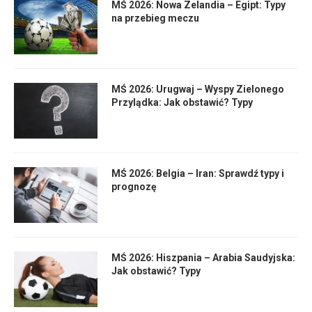
MŚ 2026: Nowa Zelandia – Egipt: Typy
na przebieg meczu
MŚ 2026: Urugwaj – Wyspy Zielonego
Przylądka: Jak obstawić? Typy
MŚ 2026: Belgia – Iran: Sprawdź typy i
prognozę
MŚ 2026: Hiszpania – Arabia Saudyjska:
Jak obstawić? Typy