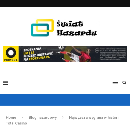
Home
Blog hazardowy
Najwyższa wygrana w historii
Total Casino