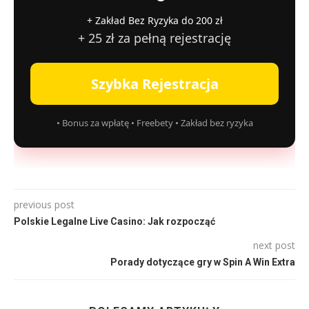
+ Zakład Bez Ryzyka do 200 zł
+ 25 zł za pełną rejestrację
Szybka Rejestracja
• Bonus za wpłatę • Freebety • Zakład bez ryzyka
previous post
Polskie Legalne Live Casino: Jak rozpocząć
next post
Porady dotyczące gry w Spin A Win Extra